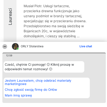
Musiał Piotr. Usługi tartaczne,
Laureaci
przecierka drewna funkcjonuje jako
uznany podmiot w branży tartacznej,
specjalizując się w przecieraniu drewna.
Przedsiębiorstwo ma swoją siedzibę w
Bojanicach 20c, w województwie
dolnośląskim, i cieszy się stabilną ...
8.4
ORŁY Stolarstwa
Live chat
12:59
Organizator plebiscytu
Plebiscyt
Kontakt
Cześć, chętnie Ci pomogę! 🙂 Kliknij proszę w
Bright Side Solutions sp. z o.
Laureaci
Kontakt
odpowiedni temat rozmowy! 🙂
o. sp. k.
Lista
ul. Ruska 22
wszystkich
Wrocław 50-079
Laureatów
KRS 0000749100 | Regon
Zasady
Jestem Laureatem, chcę odebrać materiały
381313360 | NIP 8943132676
Regulamin
marketingowe
+48 508 492 400
Polityka
Chcę zgłosić swoją firmę do Orłów
Prywatności
Mam inną sprawę