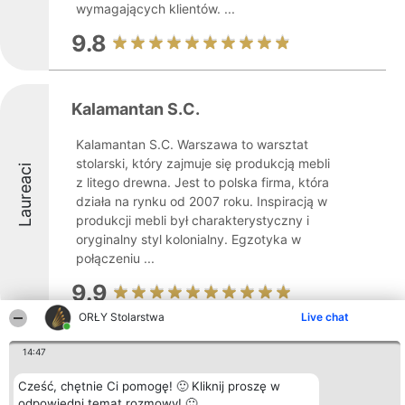
wymagających klientów. ...
9.8
Kalamantan S.C.
Kalamantan S.C. Warszawa to warsztat
stolarski, który zajmuje się produkcją mebli
Laureaci
z litego drewna. Jest to polska firma, która
działa na rynku od 2007 roku. Inspiracją w
produkcji mebli był charakterystyczny i
oryginalny styl kolonialny. Egzotyka w
połączeniu ...
9.9
ORŁY Stolarstwa
Live chat
14:47
Usługi Stolarskie Waldemar
Skurzyński
Cześć, chętnie Ci pomogę! 🙂 Kliknij proszę w
odpowiedni temat rozmowy! 🙂