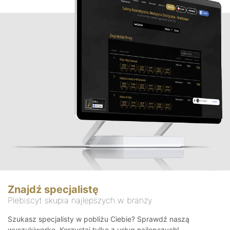
Znajdź specjalistę
Plebiscyt skupia najlepszych w branży
Szukasz specjalisty w pobliżu Ciebie? Sprawdź naszą
wyszukiwarkę. Korzystaj tylko z usług najlepszych!