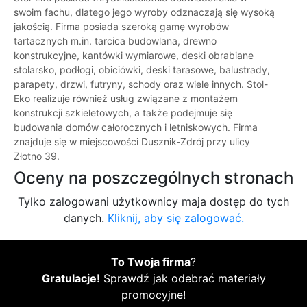
swoim fachu, dlatego jego wyroby odznaczają się wysoką
jakością. Firma posiada szeroką gamę wyrobów
tartacznych m.in. tarcica budowlana, drewno
konstrukcyjne, kantówki wymiarowe, deski obrabiane
stolarsko, podłogi, obiciówki, deski tarasowe, balustrady,
parapety, drzwi, futryny, schody oraz wiele innych. Stol-
Eko realizuje również usług związane z montażem
konstrukcji szkieletowych, a także podejmuje się
budowania domów całorocznych i letniskowych. Firma
znajduje się w miejscowości Dusznik-Zdrój przy ulicy
Złotno 39.
Oceny na poszczególnych stronach
Tylko zalogowani użytkownicy maja dostęp do tych
danych.
Kliknij, aby się zalogować.
To Twoja firma
?
Gratulacje!
Sprawdź jak odebrać materiały
promocyjne!