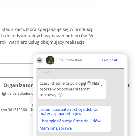
Stadnikach, która specjalizuje się w produkcji
ych do indywidualnych wymagań odbiorców. W
eroki wachlarz usług obejmujący realizacje
ORŁY Stolarstwa
Live chat
13:02
Cześć, chętnie Ci pomogę! 🙂 Kliknij
Organizator plebiscytu
Plebiscyt
Kontakt
proszę w odpowiedni temat
right Side Solutions sp. z o. o. sp. k.
Laureaci
rozmowy! 🙂
Kontakt
ul. Ruska 22
Lista
Wrocław 50-079
wszystkich
Jestem Laureatem, chcę odebrać
egon 381313360 | NIP 8943132676
Laureatów
materiały marketingowe
+48 508 492 400
Zasady
Chcę zgłosić swoją firmę do Orłów
Regulamin
Polityka
Mam inną sprawę
Prywatności