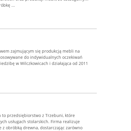
óbkę ...
twem zajmującym się produkcją mebli na
ostosowywane do indywidualnych oczekiwań
siedzibę w Wilczkowicach i działająca od 2011
 to przedsiębiorstwo z Trzebuni, które
tych usługach stolarskich. Firma realizuje
e z obróbką drewna, dostarczając zarówno