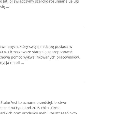
 Jati.pl świadczymy szeroko rozumiane usługi
się ...
ewnianych, który swoją siedzibę posiada w
0 A. Firma zawsze stara się zaproponować
fachową pomoc wykwalifikowanych pracowników.
ycja mebli ...
 StolarFest to uznane przedsiębiorstwo
becne na rynku od 2019 roku. Firma
larskich oraz produkcji mebli, ze szczególnym