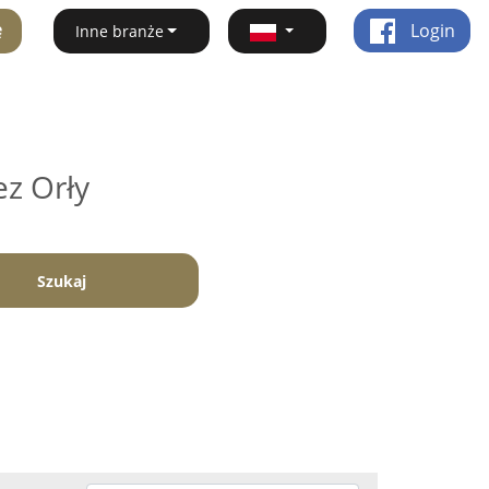
ę
Login
Inne branże
ez Orły
Szukaj