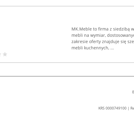
MK.Meble to firma z siedzibą w 
mebli na wymiar, dostosowan
zakresie oferty znajduje się sz
mebli kuchennych, ...
B
KRS 0000749100 | R