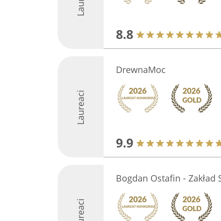
8.8
DrewnaMoc
Laureaci
9.9
Bogdan Ostafin - Zakład S
Laureaci