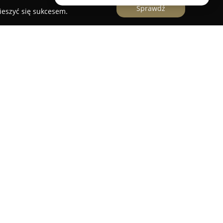
Sprawdź
ieszyć się sukcesem.
b
, zlokalizowana w Głogoczowie przy ulicy
ranży stolarskiej oraz świadczy usługi
ania w 2016 roku firma skupia się na realizacji
esie stolarki budowlanej, w tym instalacji okien i
nętrznych, jak i wewnętrznych. Stopniowo
 o prace związane z wykonywaniem konstrukcji
e sprzedaż detaliczną materiałów
 wyroby metalowe, farby czy szkło.
dbałości o detale, MG Monter Marcin Gołąb cieszy
ndywidualnych oraz firm na rynku lokalnym.