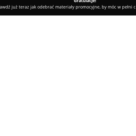
Gratulacje!
awdź już teraz jak odebrać materiały promocyjne, by móc w pełni c
 MG Monter Marcin Gołąb
O firmie:
F.H.U MG Monter Marcin Gołą
Głogoczów 814, funkcjonuje w b
budowlano-remontowe. Od powst
wysokiej klasy rozwiązań w zakr
produkcji drzwi – zarówno zew
poszerzyła zakres działalności
oraz pokryć dachowych, a takż
wykończeniowych, obejmujących
Dzięki wieloletniej praktyce i 
się uznaniem wśród klientów i