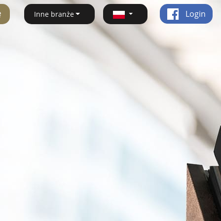
ę
Login
Inne branże