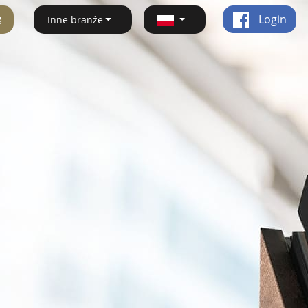
ę
Login
Inne branże