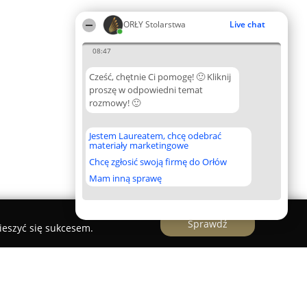
ORŁY Stolarstwa
Live chat
08:47
Cześć, chętnie Ci pomogę! 🙂 Kliknij
proszę w odpowiedni temat
rozmowy! 🙂
Jestem Laureatem, chcę odebrać
materiały marketingowe
Chcę zgłosić swoją firmę do Orłów
Mam inną sprawę
Sprawdź
ieszyć się sukcesem.