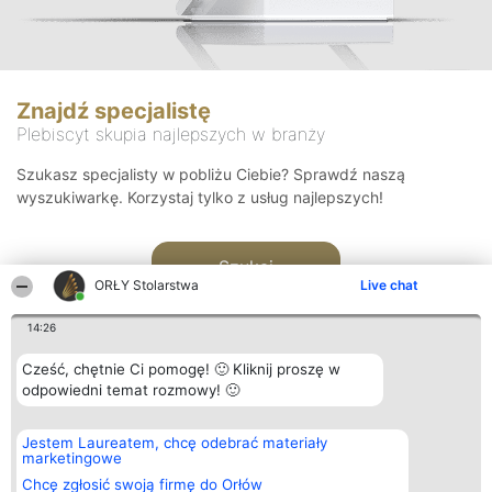
Znajdź specjalistę
Plebiscyt skupia najlepszych w branży
Szukasz specjalisty w pobliżu Ciebie? Sprawdź naszą
wyszukiwarkę. Korzystaj tylko z usług najlepszych!
Szukaj
ORŁY Stolarstwa
Live chat
14:26
Cześć, chętnie Ci pomogę! 🙂 Kliknij proszę w
odpowiedni temat rozmowy! 🙂
Organizator plebiscytu
Plebiscyt
Kontakt
Jestem Laureatem, chcę odebrać materiały
Bright Side Solutions sp. z o.
Laureaci
Kontakt
marketingowe
o. sp. k.
Lista
ul. Ruska 22
wszystkich
Chcę zgłosić swoją firmę do Orłów