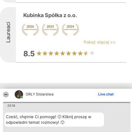
Kubinka Spółka z o.o.
Laureaci
Pokaż więcej >>
8.5
Inne firmy z województwa
ORŁY Stolarstwa
Live chat
23:16
Organizator plebiscytu
Plebiscyt
Kontakt
Cześć, chętnie Ci pomogę! 🙂 Kliknij proszę w
Bright Side Solutions sp. z o.
Laureaci
Kontakt
o. sp. k.
odpowiedni temat rozmowy! 🙂
Lista
ul. Ruska 22
wszystkich
Wrocław 50-079
Laureatów