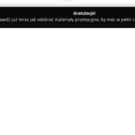
Gratulacje!
awdź już teraz jak odebrać materiały promocyjne, by móc w pełni c
EWLUX GROUP
O firmie:
Drewlux Group
jest uznanym s
wyposażania wnętrz przeznacz
publicznego, koncentrującym 
mebli na specjalne zamówienie
Pokaż więcej >>
usług obejmujących projektowan
realizację inwestycji w formul
prowadzi nie tylko w Europie, l
indywidualnie dopasowane do oc