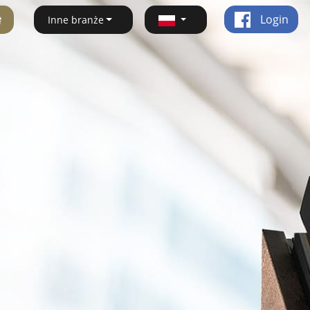
ę
Login
Inne branże