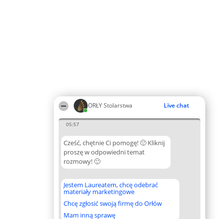
ORŁY Stolarstwa
Live chat
05:57
Cześć, chętnie Ci pomogę! 🙂 Kliknij
proszę w odpowiedni temat
rozmowy! 🙂
Jestem Laureatem, chcę odebrać
materiały marketingowe
Chcę zgłosić swoją firmę do Orłów
Mam inną sprawę