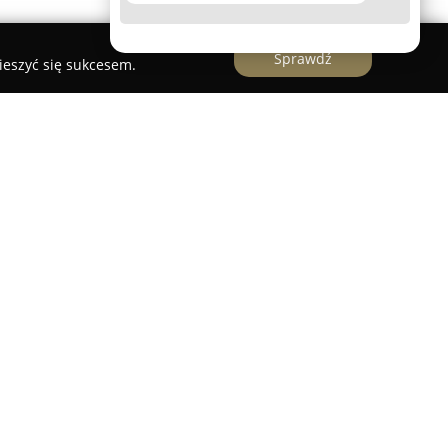
Sprawdź
ieszyć się sukcesem.
pecjalistą w zakresie kompleksowego
onych do użytku komercyjnego, biurowego oraz
się na generalnym wykonawstwie i wytwarzaniu
. Przedsiębiorstwo prezentuje szeroki wachlarz
ie oraz adaptację przestrzeni, jak również
e „pod klucz”. Swoją działalność Drewlux Group
ecz także poza jej granicami, oferując rozwiązania
zekiwań klientów i specyfiki ich marki.