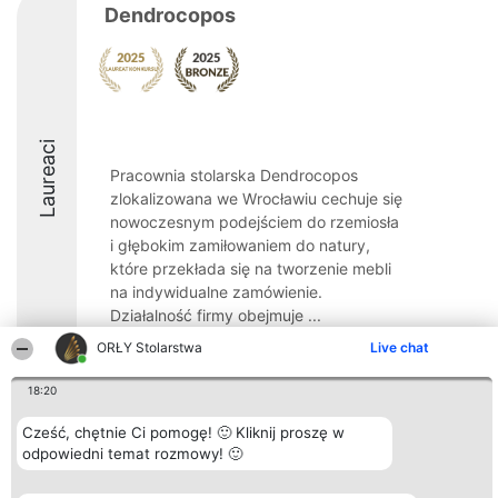
Dendrocopos
Laureaci
Pracownia stolarska Dendrocopos
zlokalizowana we Wrocławiu cechuje się
nowoczesnym podejściem do rzemiosła
i głębokim zamiłowaniem do natury,
które przekłada się na tworzenie mebli
na indywidualne zamówienie.
Działalność firmy obejmuje ...
ORŁY Stolarstwa
Live chat
18:20
Cześć, chętnie Ci pomogę! 🙂 Kliknij proszę w
Organizator plebiscytu
Plebiscyt
Kontakt
Bright Side Solutions sp. z o.
odpowiedni temat rozmowy! 🙂
Laureaci
Kontakt
o. sp. k.
Lista
ul. Ruska 22
wszystkich