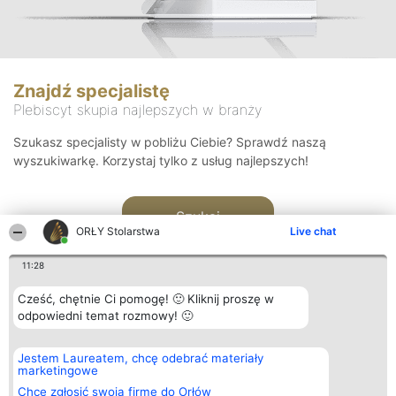
Znajdź specjalistę
Plebiscyt skupia najlepszych w branży
Szukasz specjalisty w pobliżu Ciebie? Sprawdź naszą
wyszukiwarkę. Korzystaj tylko z usług najlepszych!
Szukaj
ORŁY Stolarstwa
Live chat
11:28
Cześć, chętnie Ci pomogę! 🙂 Kliknij proszę w
odpowiedni temat rozmowy! 🙂
Organizator plebiscytu
Plebiscyt
Kontakt
Jestem Laureatem, chcę odebrać materiały
Bright Side Solutions sp. z o.
Laureaci
Kontakt
marketingowe
o. sp. k.
Lista
ul. Ruska 22
wszystkich
Chcę zgłosić swoją firmę do Orłów