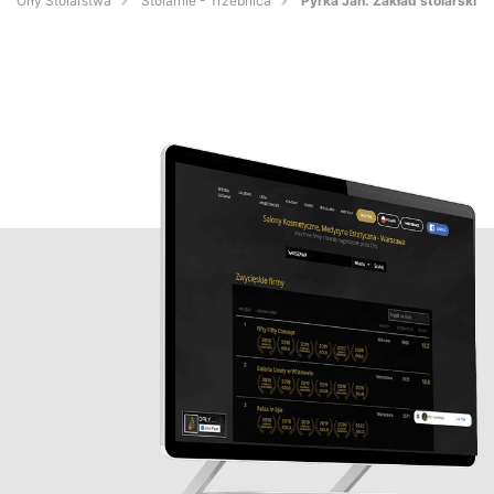
Orły Stolarstwa
Stolarnie - Trzebnica
Pyrka Jan. Zakład stolarski