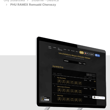
Orły Stolarstwa
Stolarnie - Oleśnica
PHU RAMEX Romuald Choroszy