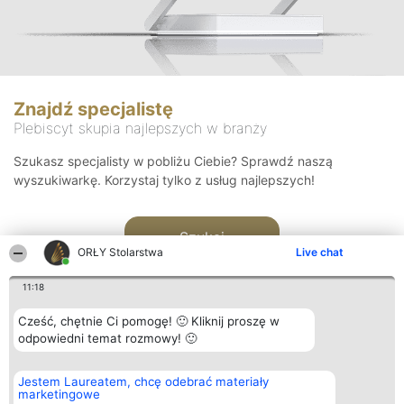
Znajdź specjalistę
Plebiscyt skupia najlepszych w branży
Szukasz specjalisty w pobliżu Ciebie? Sprawdź naszą
wyszukiwarkę. Korzystaj tylko z usług najlepszych!
Szukaj
ORŁY Stolarstwa
Live chat
11:18
Cześć, chętnie Ci pomogę! 🙂 Kliknij proszę w
odpowiedni temat rozmowy! 🙂
Organizator plebiscytu
Plebiscyt
Kontakt
Jestem Laureatem, chcę odebrać materiały
Bright Side Solutions sp. z o.
Laureaci
Kontakt
marketingowe
o. sp. k.
Lista