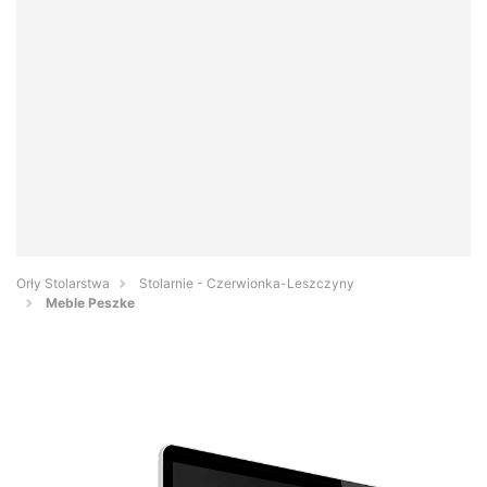
Orły Stolarstwa
Stolarnie - Czerwionka-Leszczyny
Meble Peszke