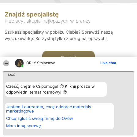
Znajdź specjalistę
Plebiscyt skupia najlepszych w branży
Szukasz specjalisty w pobliżu Ciebie? Sprawdź naszą
wyszukiwarkę. Korzystaj tylko z usług najlepszych!
Szukaj
ORŁY Stolarstwa
Live chat
12:37
Cześć, chętnie Ci pomogę! 🙂 Kliknij proszę w
odpowiedni temat rozmowy! 🙂
Organizator plebiscytu
Plebiscyt
Kontakt
Jestem Laureatem, chcę odebrać materiały
Bright Side Solutions sp. z o.
Laureaci
Kontakt
marketingowe
o. sp. k.
Lista
ul. Ruska 22
wszystkich
Chcę zgłosić swoją firmę do Orłów
Wrocław 50-079
Laureatów
Mam inną sprawę
KRS 0000749100 | Regon
Zasady
381313360 | NIP 8943132676
Regulamin
+48 508 492 400
Polityka