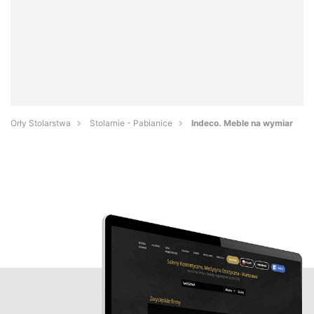
Orły Stolarstwa
Stolarnie - Pabianice
Indeco. Meble na wymiar