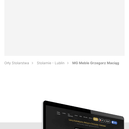
Orły Stolarstwa
Stolarnie - Lublin
MG Meble Grzegorz Maciąg