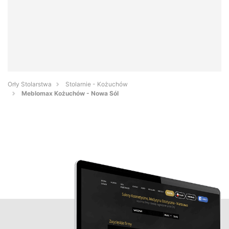
Orły Stolarstwa
Stolarnie - Kożuchów
Meblomax Kożuchów - Nowa Sól