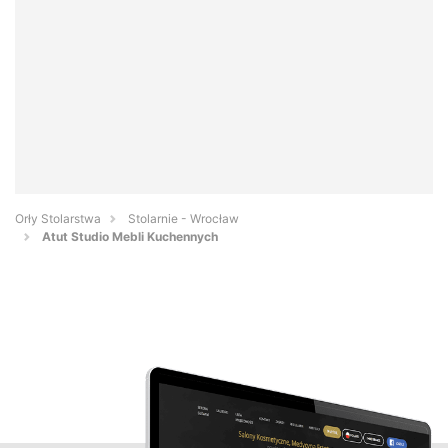
Orły Stolarstwa
Stolarnie - Wrocław
Atut Studio Mebli Kuchennych