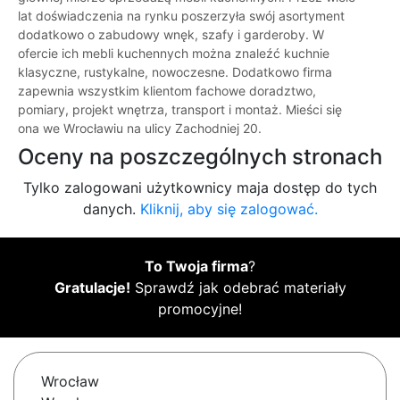
lat doświadczenia na rynku poszerzyła swój asortyment
dodatkowo o zabudowy wnęk, szafy i garderoby. W
ofercie ich mebli kuchennych można znaleźć kuchnie
klasyczne, rustykalne, nowoczesne. Dodatkowo firma
zapewnia wszystkim klientom fachowe doradztwo,
pomiary, projekt wnętrza, transport i montaż. Mieści się
ona we Wrocławiu na ulicy Zachodniej 20.
Oceny na poszczególnych stronach
Tylko zalogowani użytkownicy maja dostęp do tych
danych.
Kliknij, aby się zalogować.
To Twoja firma
?
Gratulacje!
Sprawdź jak odebrać materiały
promocyjne!
Wrocław