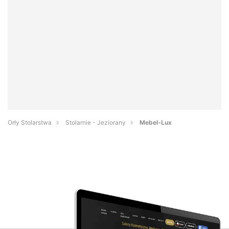
Orły Stolarstwa
Stolarnie - Jeziorany
Mebel-Lux