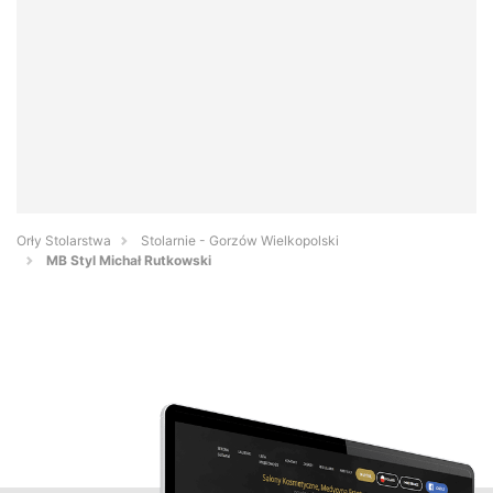
Orły Stolarstwa
Stolarnie - Gorzów Wielkopolski
MB Styl Michał Rutkowski