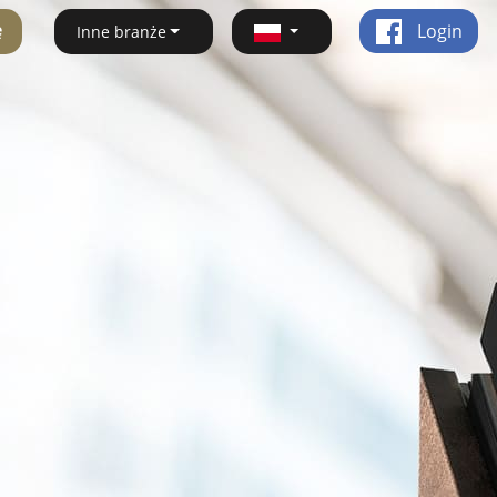
ę
Login
Inne branże