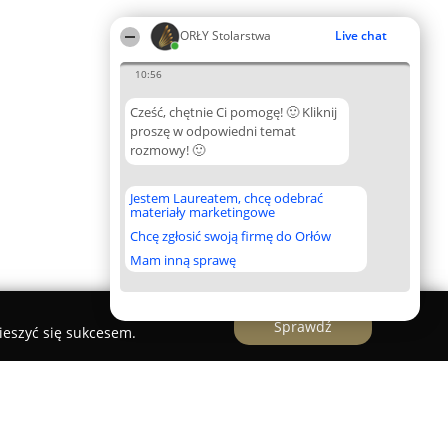
ORŁY Stolarstwa
Live chat
10:56
Cześć, chętnie Ci pomogę! 🙂 Kliknij
proszę w odpowiedni temat
rozmowy! 🙂
Jestem Laureatem, chcę odebrać
materiały marketingowe
Chcę zgłosić swoją firmę do Orłów
Mam inną sprawę
Sprawdź
ieszyć się sukcesem.