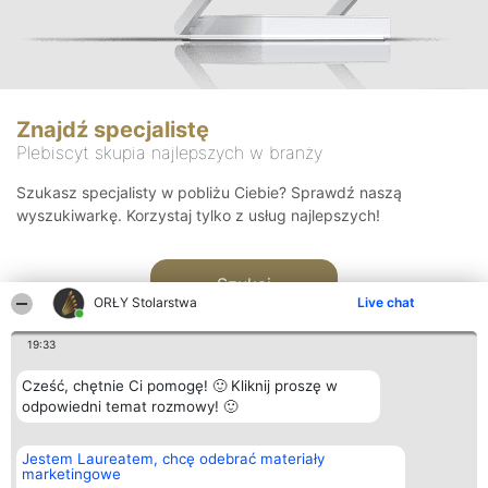
Znajdź specjalistę
Plebiscyt skupia najlepszych w branży
Szukasz specjalisty w pobliżu Ciebie? Sprawdź naszą
wyszukiwarkę. Korzystaj tylko z usług najlepszych!
Szukaj
ORŁY Stolarstwa
Live chat
19:33
Cześć, chętnie Ci pomogę! 🙂 Kliknij proszę w
odpowiedni temat rozmowy! 🙂
Organizator plebiscytu
Plebiscyt
Kontakt
Jestem Laureatem, chcę odebrać materiały
Bright Side Solutions sp. z o.
Laureaci
Kontakt
marketingowe
o. sp. k.
Lista