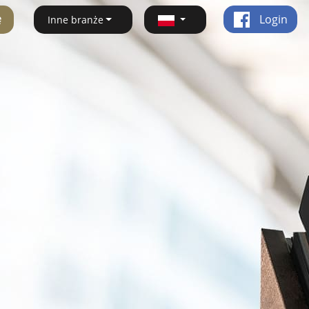
ę
Login
Inne branże