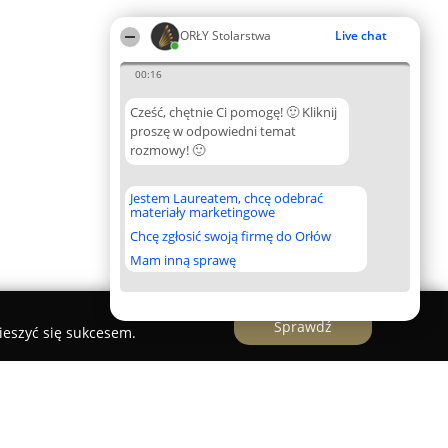
ORŁY Stolarstwa
Live chat
00:16
Cześć, chętnie Ci pomogę! 🙂 Kliknij
proszę w odpowiedni temat
rozmowy! 🙂
Jestem Laureatem, chcę odebrać
materiały marketingowe
Chcę zgłosić swoją firmę do Orłów
Mam inną sprawę
Sprawdź
ieszyć się sukcesem.