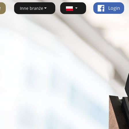
ę
Login
Inne branże