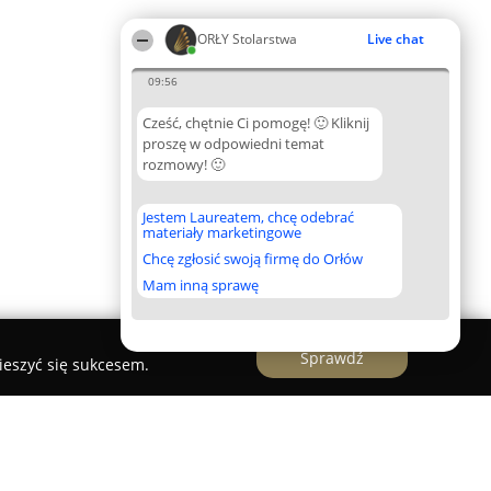
ORŁY Stolarstwa
Live chat
09:56
Cześć, chętnie Ci pomogę! 🙂 Kliknij
proszę w odpowiedni temat
rozmowy! 🙂
Jestem Laureatem, chcę odebrać
materiały marketingowe
Chcę zgłosić swoją firmę do Orłów
Mam inną sprawę
Sprawdź
ieszyć się sukcesem.