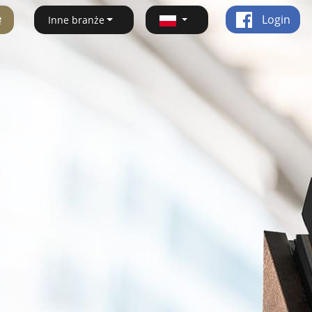
ę
Login
Inne branże