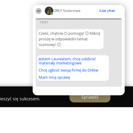
ORŁY Stolarstwa
Live chat
13:21
Cześć, chętnie Ci pomogę! 🙂 Kliknij
proszę w odpowiedni temat
rozmowy! 🙂
Jestem Laureatem, chcę odebrać
materiały marketingowe
Chcę zgłosić swoją firmę do Orłów
Mam inną sprawę
Sprawdź
ieszyć się sukcesem.