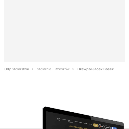
Orły Stolarstwa
Stolarnie - Rzeszów
Drewpol Jacek Bosek