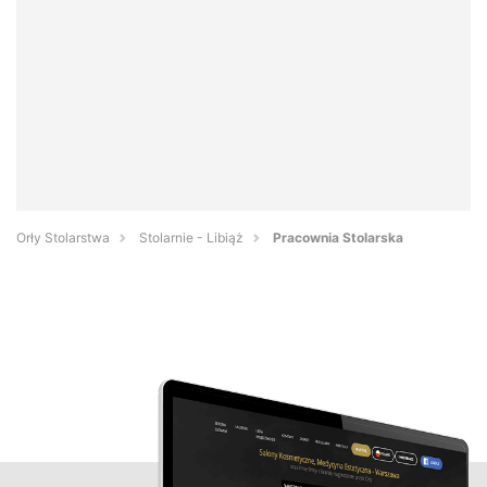
Orły Stolarstwa
Stolarnie - Libiąż
Pracownia Stolarska