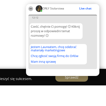
ORŁY Stolarstwa
Live chat
12:12
Cześć, chętnie Ci pomogę! 🙂 Kliknij
proszę w odpowiedni temat
rozmowy! 🙂
Jestem Laureatem, chcę odebrać
materiały marketingowe
Chcę zgłosić swoją firmę do Orłów
Mam inną sprawę
Sprawdź
ieszyć się sukcesem.