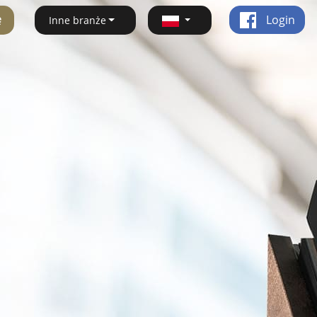
ę
Login
Inne branże