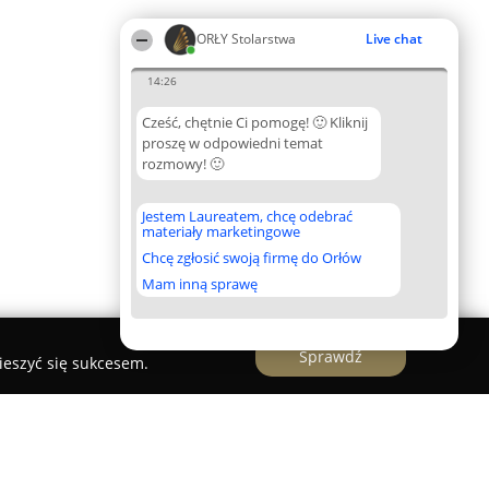
ORŁY Stolarstwa
Live chat
14:26
Cześć, chętnie Ci pomogę! 🙂 Kliknij
proszę w odpowiedni temat
rozmowy! 🙂
Jestem Laureatem, chcę odebrać
materiały marketingowe
Chcę zgłosić swoją firmę do Orłów
Mam inną sprawę
Sprawdź
ieszyć się sukcesem.