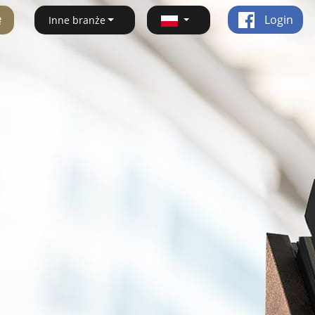
ę
Login
Inne branże