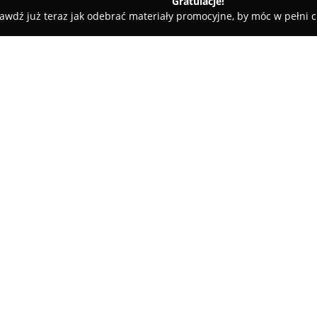
Gratulacje!
awdź już teraz jak odebrać materiały promocyjne, by móc w pełni c
Meble Sc
O firmie:
Awan Meble
S.C. to przedsiębi
meblarskim, zorientowane na 
obsługuje zarówno klientów in
zasięgiem całą Polskę. Siedzib
Pokaż więcej >>
świadczenie usług obejmującyc
doradztwo, szczegółowe pomiar
zaawansowane wizualizacje 3D,
efektem końcowym.
Firma Awan Meble oferuje takż
sprzętu AGD, a także kompleks