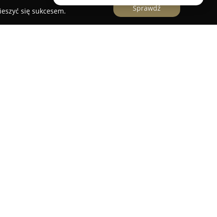
Sprawdź
ieszyć się sukcesem.
orstwo działające od 2010 roku w sektorze
produkcję mebli wykonywanych na wymiar. Firma
dywidualnych, jak i biznesowych, obejmując
a zlokalizowana w Działoszynie pozwala na
h szeroki zakres czynności, obejmujących
y oraz projektowanie wykorzystujące
 umożliwiające wczesne zapoznanie się z
e wycenę, wsparcie w wyborze materiałów oraz
owe działania związane z transportem i