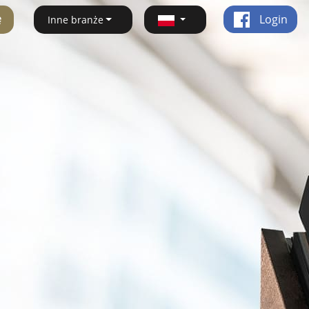
ę
Login
Inne branże