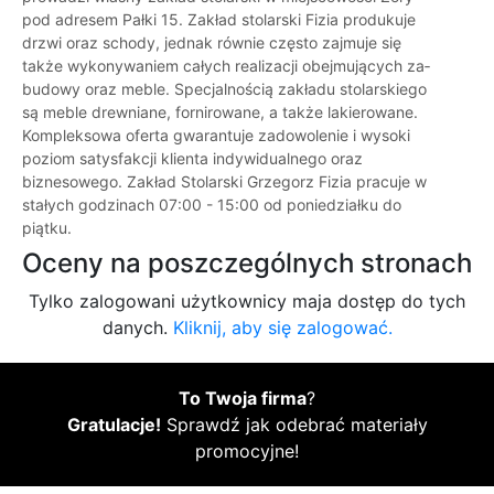
pod adresem Pałki 15. Zakład stolarski Fizia produkuje
drzwi oraz schody, jed­nak równie czę­sto zajmuje się
także wykonywaniem całych re­ali­za­cji obejmujących za­
bu­do­wy oraz me­ble. Specjalnością zakładu stolarskiego
są me­ble drew­nia­ne, for­ni­ro­wa­ne, a także la­kie­ro­wa­ne.
Kompleksowa oferta gwarantuje zadowolenie i wysoki
poziom satysfakcji klienta indywidualnego oraz
biznesowego. Zakład Stolarski Grzegorz Fizia pracuje w
stałych godzinach 07:00 - 15:00 od poniedziałku do
piątku.
Oceny na poszczególnych stronach
Tylko zalogowani użytkownicy maja dostęp do tych
danych.
Kliknij, aby się zalogować.
To Twoja firma
?
Gratulacje!
Sprawdź jak odebrać materiały
promocyjne!