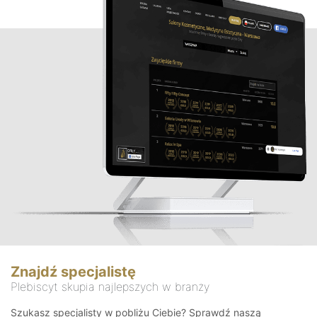
Znajdź specjalistę
Plebiscyt skupia najlepszych w branży
Szukasz specjalisty w pobliżu Ciebie? Sprawdź naszą