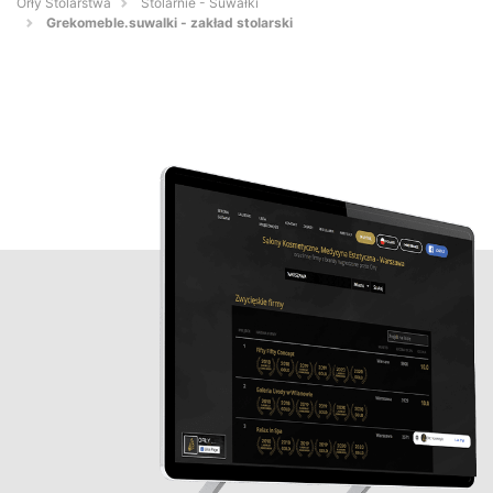
Orły Stolarstwa
Stolarnie - Suwałki
Grekomeble.suwalki - zakład stolarski