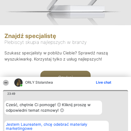
Znajdź specjalistę
Plebiscyt skupia najlepszych w branży
Szukasz specjalisty w pobliżu Ciebie? Sprawdź naszą
wyszukiwarkę. Korzystaj tylko z usług najlepszych!
Szukaj
ORŁY Stolarstwa
Live chat
23:49
Cześć, chętnie Ci pomogę! 🙂 Kliknij proszę w
odpowiedni temat rozmowy! 🙂
Organizator plebiscytu
Plebiscyt
Kontakt
Jestem Laureatem, chcę odebrać materiały
Bright Side Solutions sp. z o.
Laureaci
Kontakt
marketingowe
o. sp. k.
Lista