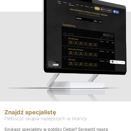
Znajdź specjalistę
Plebiscyt skupia najlepszych w branży
Szukasz specjalisty w pobliżu Ciebie? Sprawdź naszą