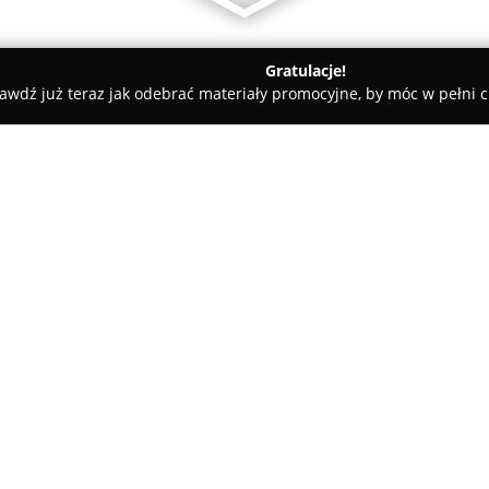
Gratulacje!
awdź już teraz jak odebrać materiały promocyjne, by móc w pełni c
d Stolarski Proszkowiec
O firmie:
Zakład Stolarski Proszkowiec
obecnym na rynku od 1991 roku
kompleksowe usługi stolarskie
Przez ponad trzy dekady dział
Pokaż więcej >>
doświadczenie, realizując zlec
Do głównych obszarów działaln
produkcja trwałych i estetyczn