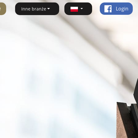
ę
Login
Inne branże