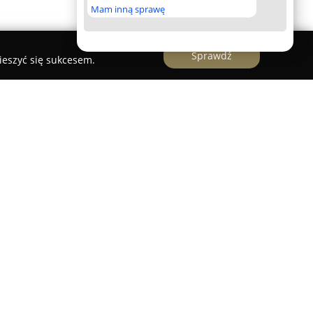
Mam inną sprawę
Sprawdź
ieszyć się sukcesem.
jest uznanym producentem wyrobów z drewna,
. Firma mieści się w Krzczonowie i świadczy
 dla klientów indywidualnych oraz biznesowych.
ania przedsiębiorstwo zebrało bogate
enia dla odbiorców na całym świecie.
ości Zakładu Stolarskiego Proszkowiec należy
ych konstrukcji drewnianych. Oferta obejmuje