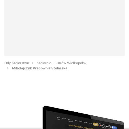
Orły Stolarstwa
Stolarnie - Ostrów Wielkopolski
Mikołajczyk Pracownia Stolarska