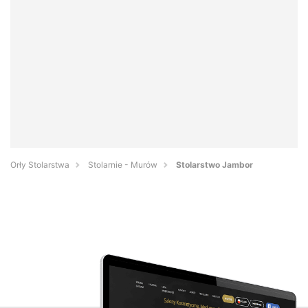
Orły Stolarstwa
Stolarnie - Murów
Stolarstwo Jambor