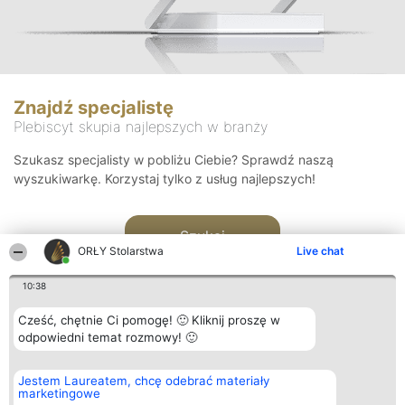
Znajdź specjalistę
Plebiscyt skupia najlepszych w branży
Szukasz specjalisty w pobliżu Ciebie? Sprawdź naszą
wyszukiwarkę. Korzystaj tylko z usług najlepszych!
Szukaj
ORŁY Stolarstwa
Live chat
10:38
Cześć, chętnie Ci pomogę! 🙂 Kliknij proszę w
odpowiedni temat rozmowy! 🙂
Organizator plebiscytu
Plebiscyt
Kontakt
Jestem Laureatem, chcę odebrać materiały
Bright Side Solutions sp. z o.
Laureaci
Kontakt
marketingowe
o. sp. k.
Lista