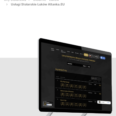
Usługi Stolarskie Łuków Altanka.EU