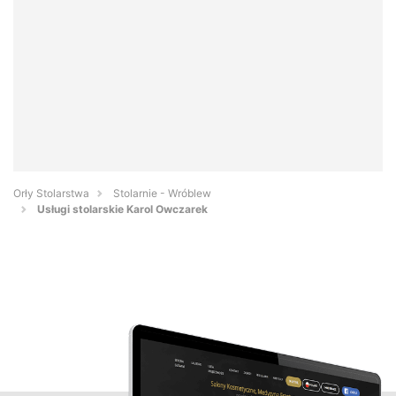
Orły Stolarstwa
Stolarnie - Wróblew
Usługi stolarskie Karol Owczarek