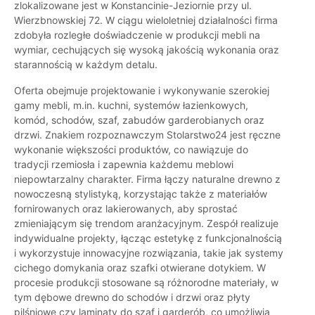
zlokalizowane jest w Konstancinie-Jeziornie przy ul.
Wierzbnowskiej 72. W ciągu wieloletniej działalności firma
zdobyła rozległe doświadczenie w produkcji mebli na
wymiar, cechujących się wysoką jakością wykonania oraz
starannością w każdym detalu.
Oferta obejmuje projektowanie i wykonywanie szerokiej
gamy mebli, m.in. kuchni, systemów łazienkowych,
komód, schodów, szaf, zabudów garderobianych oraz
drzwi. Znakiem rozpoznawczym Stolarstwo24 jest ręczne
wykonanie większości produktów, co nawiązuje do
tradycji rzemiosła i zapewnia każdemu meblowi
niepowtarzalny charakter. Firma łączy naturalne drewno z
nowoczesną stylistyką, korzystając także z materiałów
fornirowanych oraz lakierowanych, aby sprostać
zmieniającym się trendom aranżacyjnym. Zespół realizuje
indywidualne projekty, łącząc estetykę z funkcjonalnością
i wykorzystuje innowacyjne rozwiązania, takie jak systemy
cichego domykania oraz szafki otwierane dotykiem. W
procesie produkcji stosowane są różnorodne materiały, w
tym dębowe drewno do schodów i drzwi oraz płyty
pilśniowe czy laminaty do szaf i garderób, co umożliwia