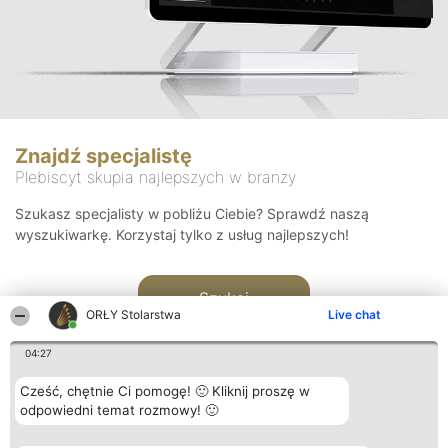
Znajdź specjalistę
Plebiscyt skupia najlepszych w branży
Szukasz specjalisty w pobliżu Ciebie? Sprawdź naszą
wyszukiwarkę. Korzystaj tylko z usług najlepszych!
Szukaj
ORŁY Stolarstwa
Live chat
04:27
Cześć, chętnie Ci pomogę! 🙂 Kliknij proszę w
odpowiedni temat rozmowy! 🙂
Organizator plebiscytu
Plebiscyt
Kontakt