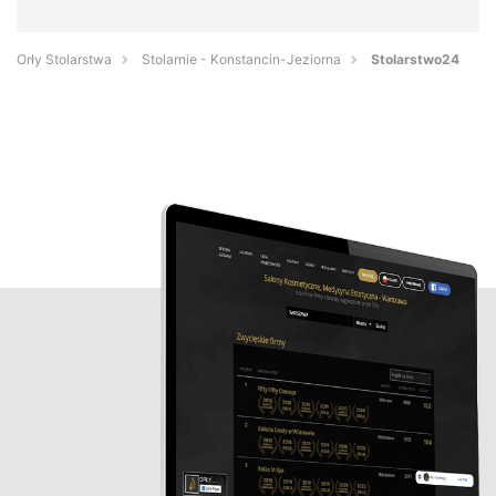
Orły Stolarstwa
Stolarnie - Konstancin-Jeziorna
Stolarstwo24