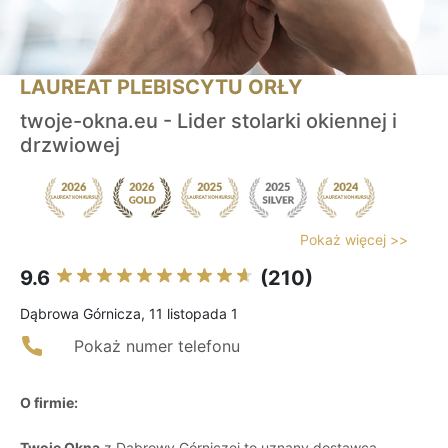
LAUREAT PLEBISCYTU ORŁY
twoje-okna.eu - Lider stolarki okiennej i
drzwiowej
Pokaż więcej >>
9.6
(210)
Dąbrowa Górnicza, 11 listopada 1
Pokaż numer telefonu
O firmie:
Twoje Okna
z Dąbrowy Górniczej to uznany dostawca