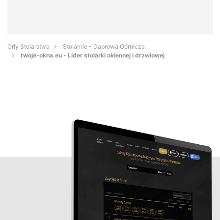
Orły Stolarstwa
Stolarnie - Dąbrowa Górnicza
twoje-okna.eu - Lider stolarki okiennej i drzwiowej