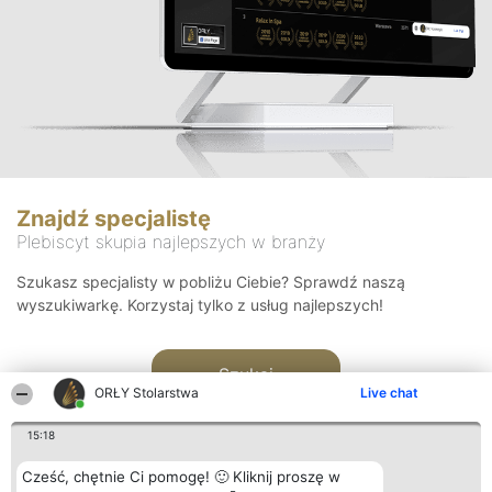
Znajdź specjalistę
Plebiscyt skupia najlepszych w branży
Szukasz specjalisty w pobliżu Ciebie? Sprawdź naszą
wyszukiwarkę. Korzystaj tylko z usług najlepszych!
Szukaj
ORŁY Stolarstwa
Live chat
15:18
Cześć, chętnie Ci pomogę! 🙂 Kliknij proszę w