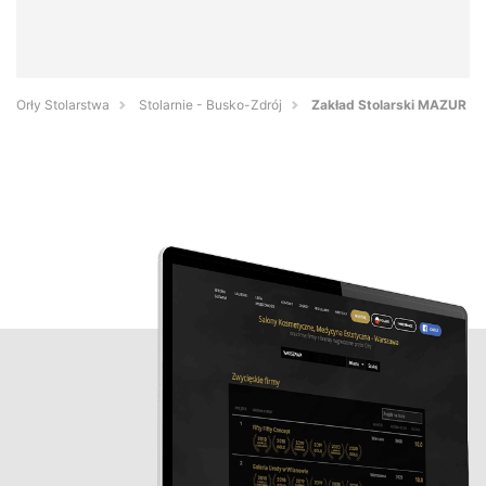
Orły Stolarstwa
Stolarnie - Busko-Zdrój
Zakład Stolarski MAZUR