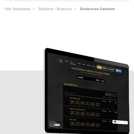
Orły Stolarstwa
Stolarnie - Brzeziny
Stolarstwo Salamon