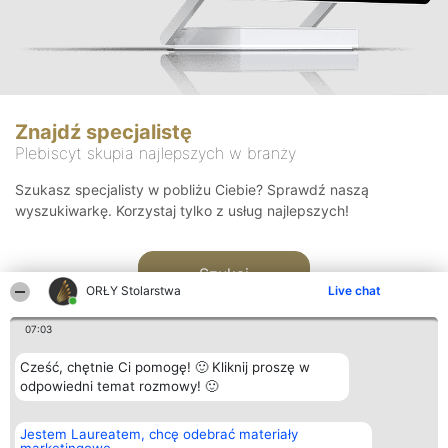
Znajdź specjalistę
Plebiscyt skupia najlepszych w branży
Szukasz specjalisty w pobliżu Ciebie? Sprawdź naszą
wyszukiwarkę. Korzystaj tylko z usług najlepszych!
Szukaj
ORŁY Stolarstwa
Live chat
07:03
Cześć, chętnie Ci pomogę! 🙂 Kliknij proszę w
odpowiedni temat rozmowy! 🙂
Organizator plebiscytu
Plebiscyt
Kontakt
Jestem Laureatem, chcę odebrać materiały
Bright Side Solutions sp. z o.
Laureaci
Kontakt