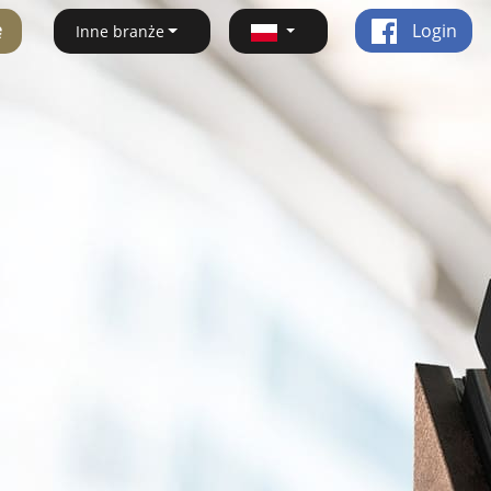
ę
Login
Inne branże