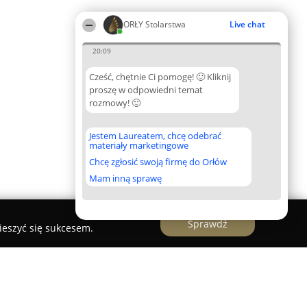
ORŁY Stolarstwa
Live chat
20:09
Cześć, chętnie Ci pomogę! 🙂 Kliknij
proszę w odpowiedni temat
rozmowy! 🙂
Jestem Laureatem, chcę odebrać
materiały marketingowe
Chcę zgłosić swoją firmę do Orłów
Mam inną sprawę
Sprawdź
ieszyć się sukcesem.