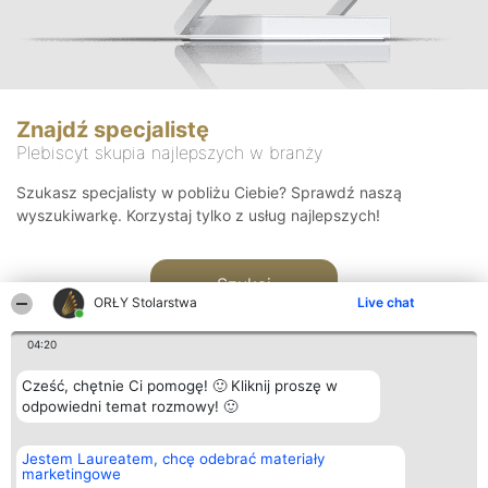
Znajdź specjalistę
Plebiscyt skupia najlepszych w branży
Szukasz specjalisty w pobliżu Ciebie? Sprawdź naszą
wyszukiwarkę. Korzystaj tylko z usług najlepszych!
Szukaj
ORŁY Stolarstwa
Live chat
04:20
Cześć, chętnie Ci pomogę! 🙂 Kliknij proszę w
odpowiedni temat rozmowy! 🙂
Organizator plebiscytu
Plebiscyt
Kontakt
Jestem Laureatem, chcę odebrać materiały
Bright Side Solutions sp. z o.
Laureaci
Kontakt
marketingowe
o. sp. k.
Lista