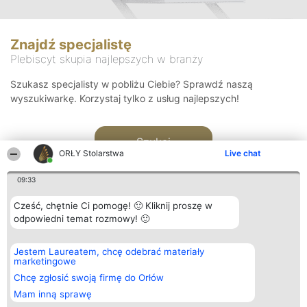
Znajdź specjalistę
Plebiscyt skupia najlepszych w branży
Szukasz specjalisty w pobliżu Ciebie? Sprawdź naszą
wyszukiwarkę. Korzystaj tylko z usług najlepszych!
Szukaj
ORŁY Stolarstwa
Live chat
09:33
Cześć, chętnie Ci pomogę! 🙂 Kliknij proszę w
odpowiedni temat rozmowy! 🙂
Organizator plebiscytu
Plebiscyt
Kontakt
Jestem Laureatem, chcę odebrać materiały
Bright Side Solutions sp. z o.
Laureaci
Kontakt
marketingowe
o. sp. k.
Lista
ul. Ruska 22
wszystkich
Chcę zgłosić swoją firmę do Orłów
Wrocław 50-079
Laureatów
Mam inną sprawę
KRS 0000749100 | Regon
Zasady
381313360 | NIP 8943132676
Regulamin