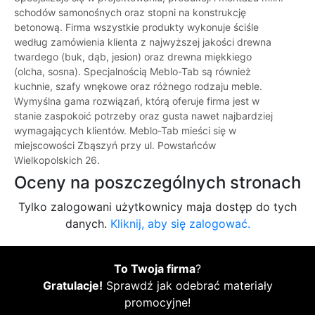
schodów samonośnych oraz stopni na konstrukcję
betonową. Firma wszystkie produkty wykonuje ściśle
według zamówienia klienta z najwyższej jakości drewna
twardego (buk, dąb, jesion) oraz drewna miękkiego
(olcha, sosna). Specjalnością Meblo-Tab są również
kuchnie, szafy wnękowe oraz różnego rodzaju meble.
Wymyślna gama rozwiązań, którą oferuje firma jest w
stanie zaspokoić potrzeby oraz gusta nawet najbardziej
wymagających klientów. Meblo-Tab mieści się w
miejscowości Zbąszyń przy ul. Powstańców
Wielkopolskich 26.
Oceny na poszczególnych stronach
Tylko zalogowani użytkownicy maja dostęp do tych
danych.
Kliknij, aby się zalogować.
To Twoja firma
?
Gratulacje!
Sprawdź jak odebrać materiały
promocyjne!