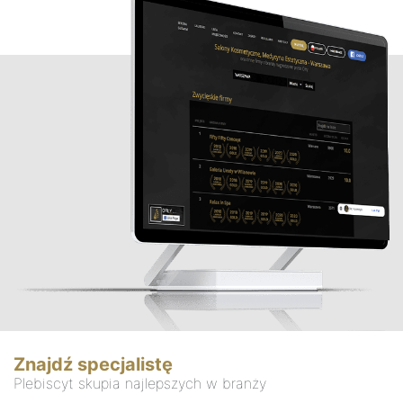
Znajdź specjalistę
Plebiscyt skupia najlepszych w branży