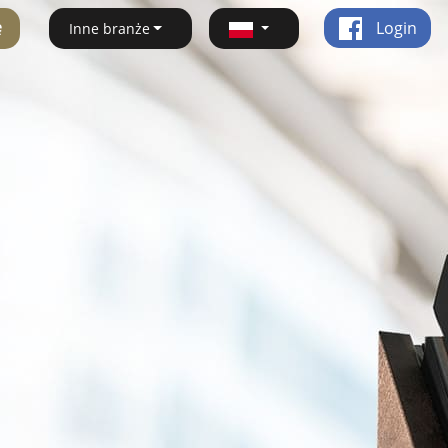
ę
Login
Inne branże