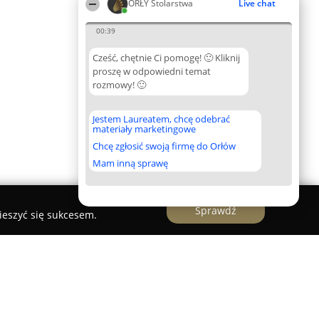
ORŁY Stolarstwa
Live chat
00:39
Cześć, chętnie Ci pomogę! 🙂 Kliknij
proszę w odpowiedni temat
rozmowy! 🙂
Jestem Laureatem, chcę odebrać
materiały marketingowe
Chcę zgłosić swoją firmę do Orłów
Mam inną sprawę
Sprawdź
ieszyć się sukcesem.