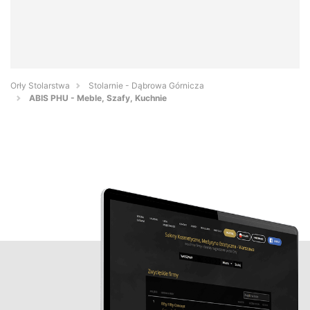
Orły Stolarstwa
Stolarnie - Dąbrowa Górnicza
ABIS PHU - Meble, Szafy, Kuchnie