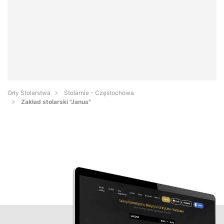
Orły Stolarstwa
Stolarnie - Częstochowa
Zakład stolarski "Janus"