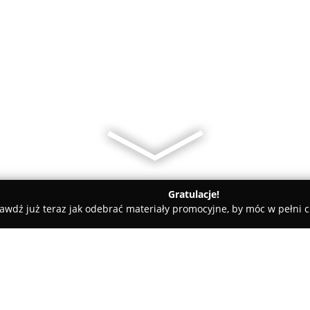
Gratulacje!
awdź już teraz jak odebrać materiały promocyjne, by móc w pełni c
cer s.c. Zakład stolarski