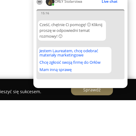
ORŁY Stolarstwa
Live chat
15:16
Cześć, chętnie Ci pomogę! 🙂 Kliknij
proszę w odpowiedni temat
rozmowy! 🙂
Jestem Laureatem, chcę odebrać
materiały marketingowe
Chcę zgłosić swoją firmę do Orłów
Mam inną sprawę
Sprawdź
ieszyć się sukcesem.