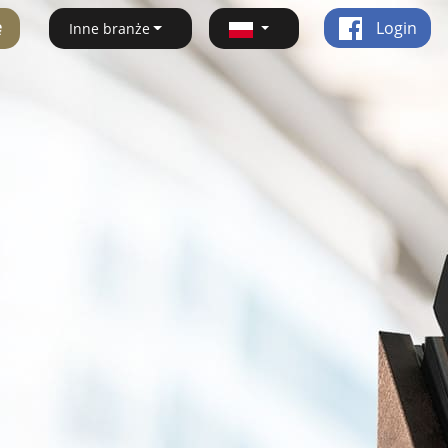
ę
Login
Inne branże